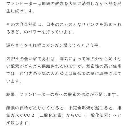
ファンヒーターは周囲の酸素を大量に消費しながら熱を発
生し続けます。
その大容量熱量は、日本のスカスカなリビングを温められ
るほど、のパワーを持っています。
逆を言うをそれ程にガンガン燃えてるという事。
気密性の低い家であれば、漏気によって家の外から足りな
い酸素がどんどん供給されるのですが、気密性の高い住宅
では、住宅内の空気の入れ替えは最低限の量に調整されて
います。
結果、ファンヒーターの炎への酸素の供給が不足します。
酸素の供給が足りなくなると、不完全燃焼が起こると、排
気ガスがCO２（二酸化炭素）からCO（一酸化炭素）へと
変貌します。