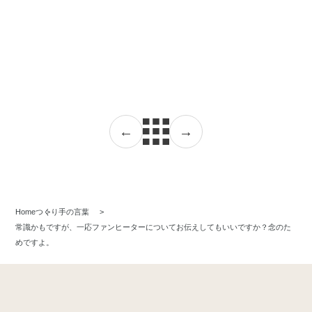
←
→
Home
つくり手の言葉
常識かもですが、一応ファンヒーターについてお伝えしてもいいですか？念のた
めですよ。