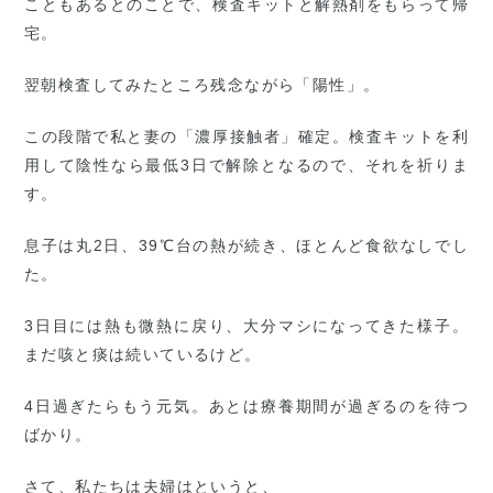
こともあるとのことで、検査キットと解熱剤をもらって帰
宅。
翌朝検査してみたところ残念ながら「陽性」。
この段階で私と妻の「濃厚接触者」確定。検査キットを利
用して陰性なら最低3日で解除となるので、それを祈りま
す。
息子は丸2日、39℃台の熱が続き、ほとんど食欲なしでし
た。
3日目には熱も微熱に戻り、大分マシになってきた様子。
まだ咳と痰は続いているけど。
4日過ぎたらもう元気。あとは療養期間が過ぎるのを待つ
ばかり。
さて、私たちは夫婦はというと、