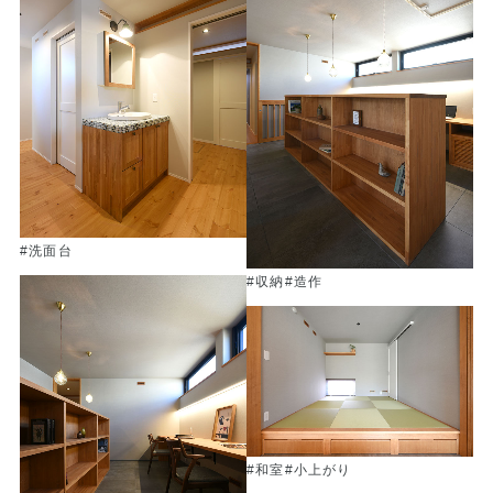
#洗面台
#収納
#造作
#和室
#小上がり