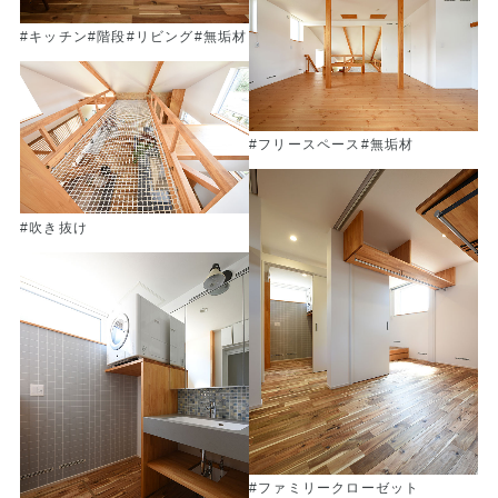
#キッチン
#階段
#リビング
#無垢材
#フリースペース
#無垢材
#吹き抜け
#ファミリークローゼット