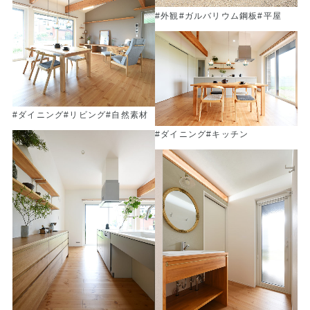
#外観
#ガルバリウム鋼板
#平屋
#ダイニング
#リビング
#自然素材
#ダイニング
#キッチン