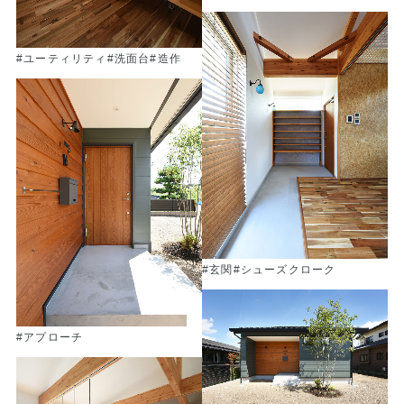
#ユーティリティ
#洗面台
#造作
#玄関
#シューズクローク
#アプローチ