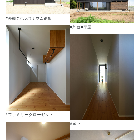
#外観
#ガルバリウム鋼板
#外観
#平屋
#ファミリークローゼット
#廊下