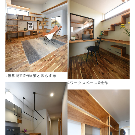
#無垢材
#造作
#猫と暮らす家
#ワークスペース
#造作