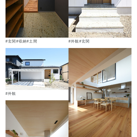
#玄関
#収納
#土間
#外観
#玄関
#外観