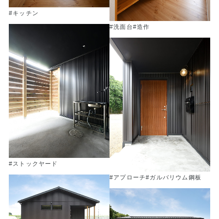
#キッチン
#洗面台
#造作
#ストックヤード
#アプローチ
#ガルバリウム鋼板