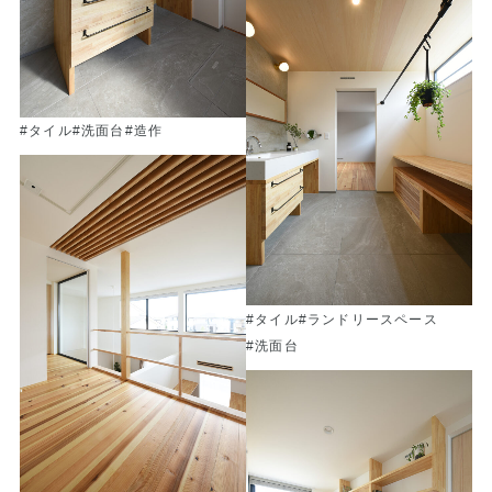
#タイル
#洗面台
#造作
#タイル
#ランドリースペース
#洗面台