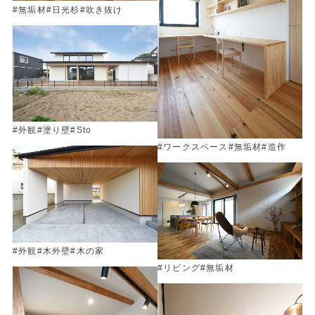
#無垢材
#日光杉
#吹き抜け
#外観
#塗り壁
#Sto
#ワークスペース
#無垢材
#造作
#外観
#木外壁
#木の家
#リビング
#無垢材