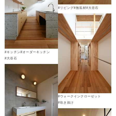
#リビング
#無垢材
#大谷石
#キッチン
#オーダーキッチン
#大谷石
#ウォークインクローゼット
#吹き抜け