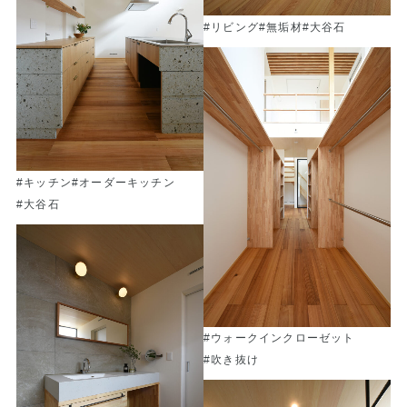
#リビング
#無垢材
#大谷石
#キッチン
#オーダーキッチン
#大谷石
#ウォークインクローゼット
#吹き抜け