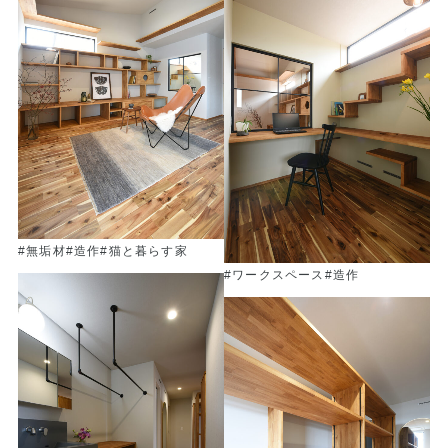
#無垢材
#造作
#猫と暮らす家
#ワークスペース
#造作