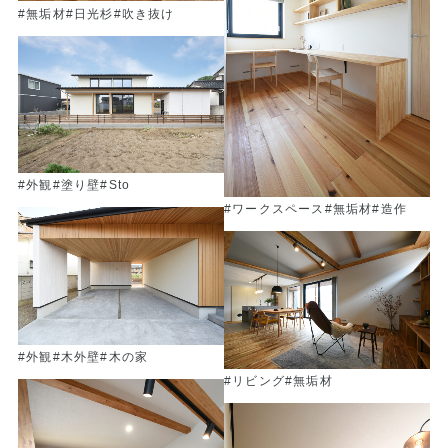
#無垢材
#日光杉
#吹き抜け
#外観
#塗り壁
#Sto
#ワークスペース
#無垢材
#造作
#外観
#木外壁
#木の家
#リビング
#無垢材