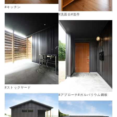
#キッチン
#洗面台
#造作
#ストックヤード
#アプローチ
#ガルバリウム鋼板