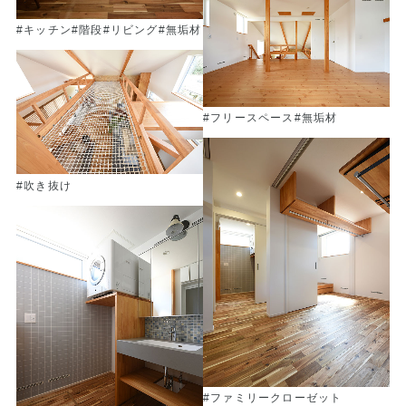
#キッチン
#階段
#リビング
#無垢材
#フリースペース
#無垢材
#吹き抜け
#ファミリークローゼット