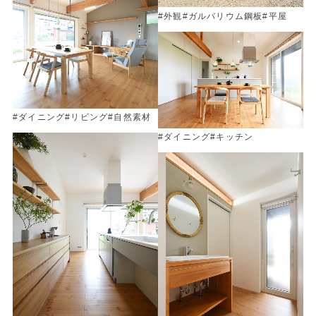
#外観
#ガルバリウム鋼板
#平屋
#ダイニング
#リビング
#自然素材
#ダイニング
#キッチン