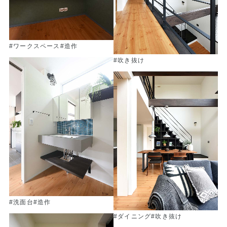
#ワークスペース
#造作
#吹き抜け
#洗面台
#造作
#ダイニング
#吹き抜け