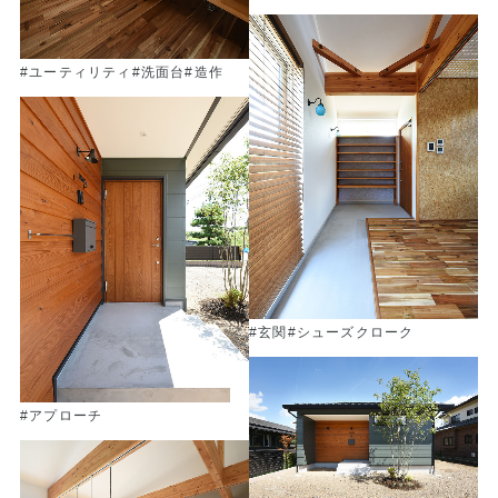
#ユーティリティ
#洗面台
#造作
#玄関
#シューズクローク
#アプローチ