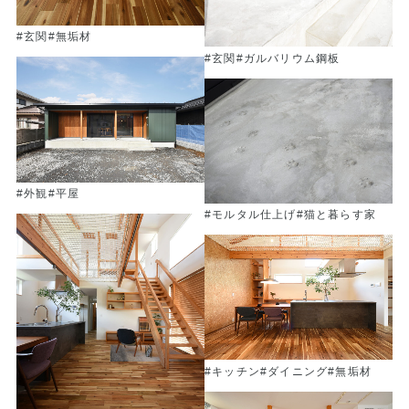
#玄関
#無垢材
#玄関
#ガルバリウム鋼板
#外観
#平屋
#モルタル仕上げ
#猫と暮らす家
#キッチン
#ダイニング
#無垢材