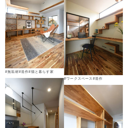
#無垢材
#造作
#猫と暮らす家
#ワークスペース
#造作