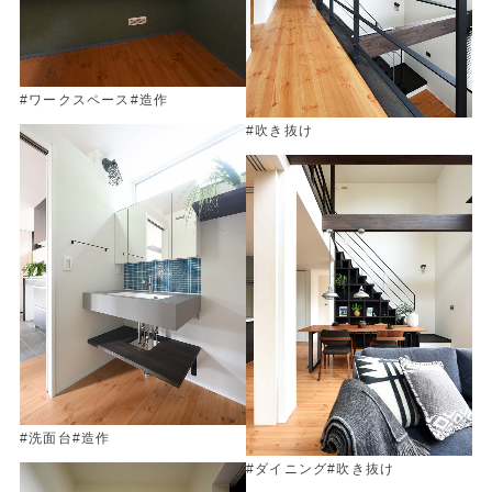
#ワークスペース
#造作
#吹き抜け
#洗面台
#造作
#ダイニング
#吹き抜け