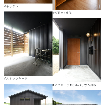
#キッチン
#洗面台
#造作
#ストックヤード
#アプローチ
#ガルバリウム鋼板