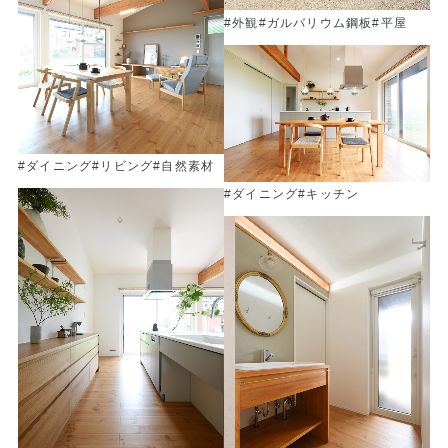
#外観
#ガルバリウム鋼板
#平屋
#ダイニング
#リビング
#自然素材
#ダイニング
#キッチン