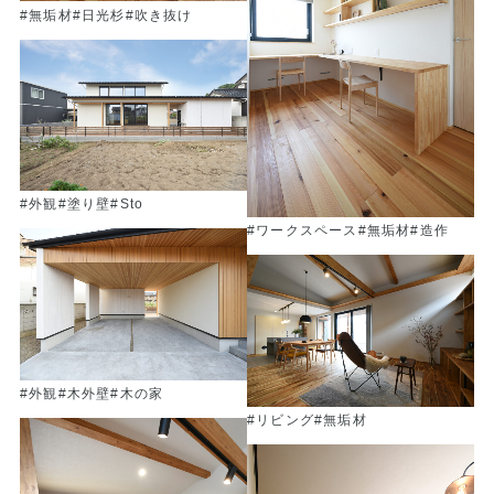
#無垢材
#日光杉
#吹き抜け
#外観
#塗り壁
#Sto
#ワークスペース
#無垢材
#造作
#外観
#木外壁
#木の家
#リビング
#無垢材