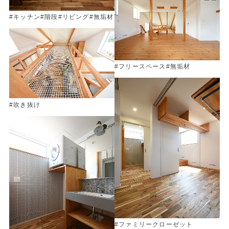
#キッチン
#階段
#リビング
#無垢材
#フリースペース
#無垢材
#吹き抜け
#ファミリークローゼット