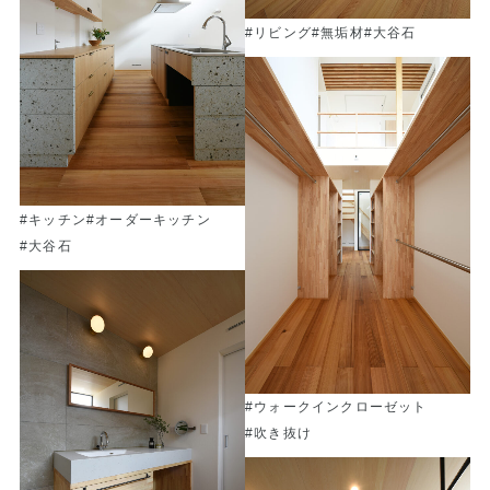
#リビング
#無垢材
#大谷石
#キッチン
#オーダーキッチン
#大谷石
#ウォークインクローゼット
#吹き抜け