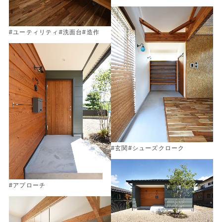
#ユーティリティ
#洗面台
#造作
#玄関
#シューズクローク
#アプローチ