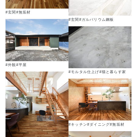
#玄関
#無垢材
#玄関
#ガルバリウム鋼板
#外観
#平屋
#モルタル仕上げ
#猫と暮らす家
#キッチン
#ダイニング
#無垢材