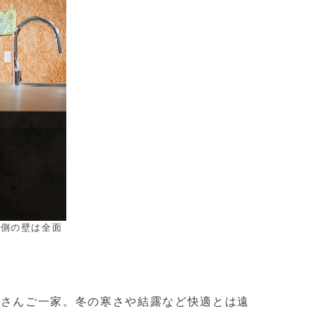
グ側の壁は全面
Tさんご一家。冬の寒さや結露など快適とは遠