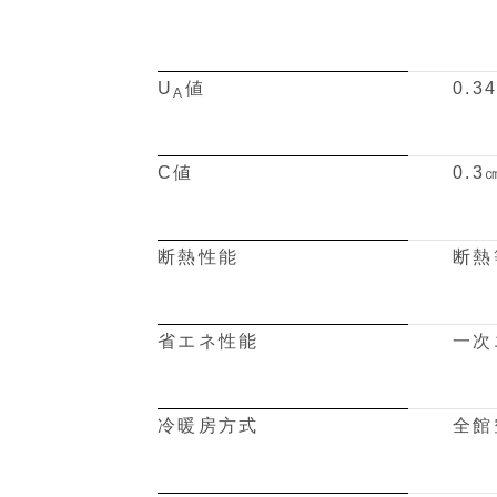
U
値
0.3
A
C値
0.3
断熱性能
断熱
省エネ性能
一次
冷暖房方式
全館