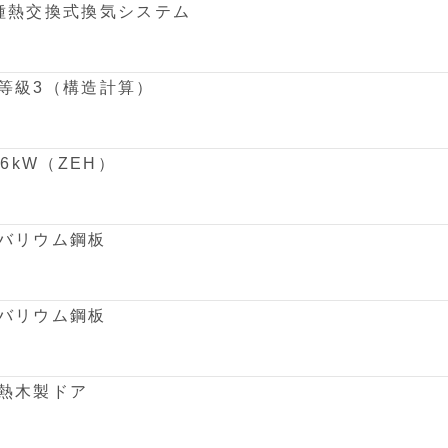
種熱交換式換気システム
等級3（構造計算）
36kW（ZEH）
バリウム鋼板
バリウム鋼板
熱木製ドア