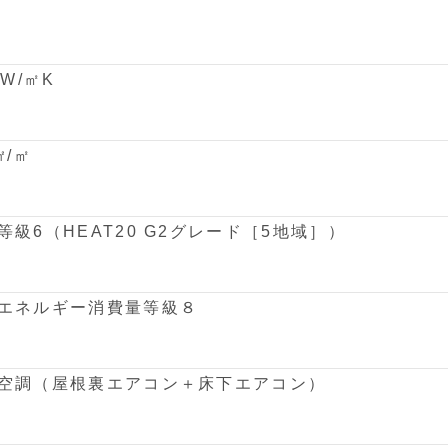
4W/㎡K
㎠/㎡
等級6（HEAT20 G2グレード［5地域］）
エネルギー消費量等級８
空調（屋根裏エアコン＋床下エアコン）