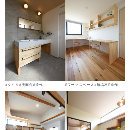
#タイル
#洗面台
#造作
#ワークスペース
#無垢材
#造作