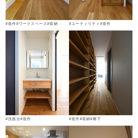
#造作
#ワークスペース
#収納
#ユーティリティ
#造作
#洗面台
#造作
#造作
#収納
#廊下