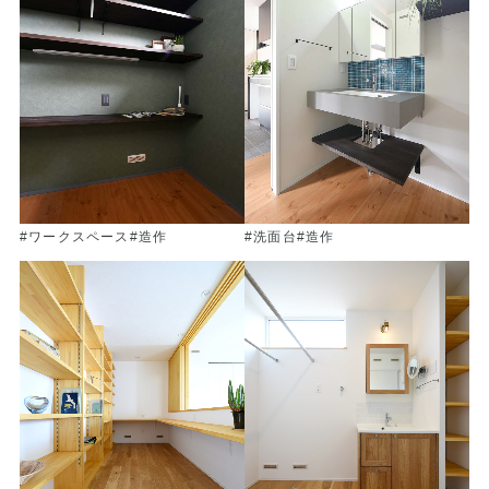
#ワークスペース
#造作
#洗面台
#造作