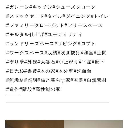
#ガレージ
#キッチン
#シューズクローク
#ストックヤード
#タイル
#ダイニング
#トイレ
#ファミリークローゼット
#フリースペース
#モルタル仕上げ
#ユーティリティ
#ランドリースペース
#リビング
#ロフト
#ワークスペース
#収納
#吹き抜け
#和室
#土間
#塗り壁
#外観
#大谷石
#小上がり
#平屋
#廊下
#日光杉
#書斎
#木の家
#木外壁
#洗面台
#無垢材
#照明
#猫と暮らす家
#玄関
#自然素材
#造作
#階段
#高性能の家