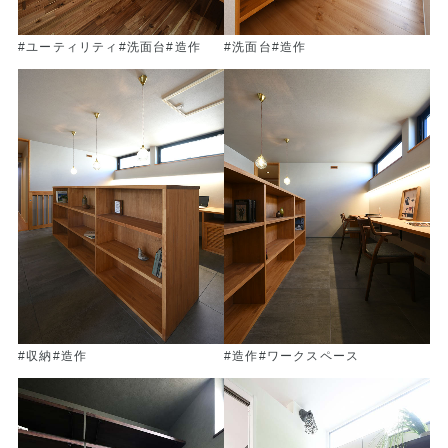
#ユーティリティ
#洗面台
#造作
#洗面台
#造作
#収納
#造作
#造作
#ワークスペース