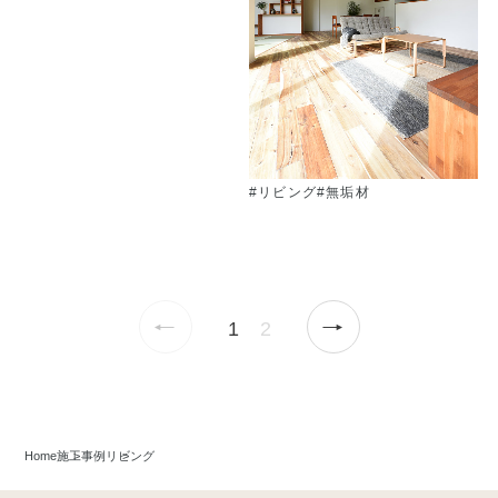
#リビング
#無垢材
←
→
1
2
Home
施工事例
リビング