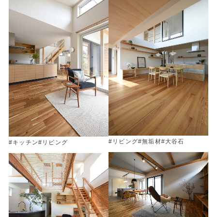
#リビング
#無垢材
#大谷石
#キッチン
#リビング