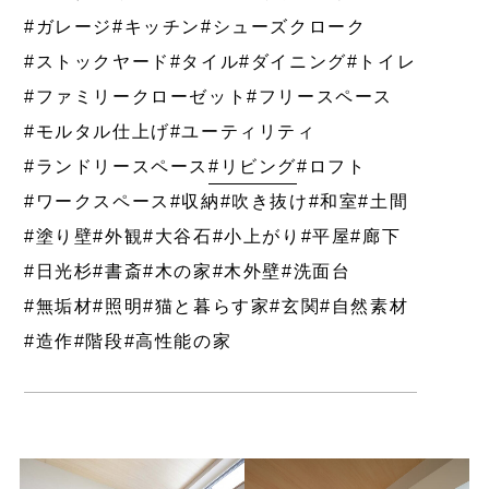
#ガレージ
#キッチン
#シューズクローク
#ストックヤード
#タイル
#ダイニング
#トイレ
#ファミリークローゼット
#フリースペース
#モルタル仕上げ
#ユーティリティ
#ランドリースペース
#リビング
#ロフト
#ワークスペース
#収納
#吹き抜け
#和室
#土間
#塗り壁
#外観
#大谷石
#小上がり
#平屋
#廊下
#日光杉
#書斎
#木の家
#木外壁
#洗面台
#無垢材
#照明
#猫と暮らす家
#玄関
#自然素材
#造作
#階段
#高性能の家