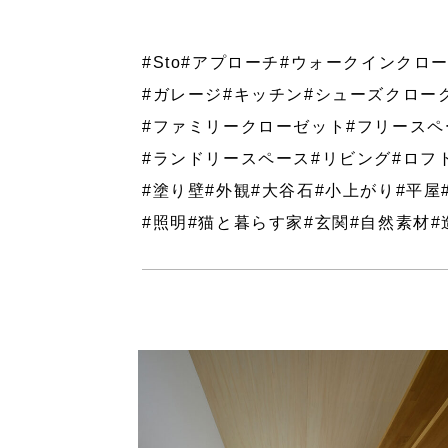
#Sto
#アプローチ
#ウォークインクロ
#ガレージ
#キッチン
#シューズクロー
#ファミリークローゼット
#フリースペ
#ランドリースペース
#リビング
#ロフ
#塗り壁
#外観
#大谷石
#小上がり
#平屋
#照明
#猫と暮らす家
#玄関
#自然素材
#