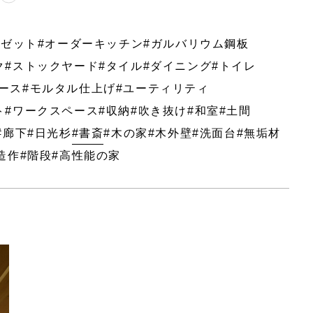
ーゼット
#オーダーキッチン
#ガルバリウム鋼板
ク
#ストックヤード
#タイル
#ダイニング
#トイレ
ース
#モルタル仕上げ
#ユーティリティ
ト
#ワークスペース
#収納
#吹き抜け
#和室
#土間
#廊下
#日光杉
#書斎
#木の家
#木外壁
#洗面台
#無垢材
造作
#階段
#高性能の家